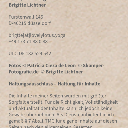
Brigitte Lichtner
Fürstenwall 145
D-40215 düsseldorf
brigtte[at]lovelylotus.yoga
+49 173 71 88 0 88
UID: DE 182 524 542
Fotos
©
Patricia Cieza de Leon
©
Skamper-
Fotografie.de
©
Brigitte Lichtner
Haftungsausschluss –
Haftung für Inhalte
Die Inhalte meiner Seiten wurden mit größter
Sorgfalt erstellt. Für die Richtigkeit, Vollständigkeit
und Aktualität der Inhalte kann ich jedoch keine
Gewähr übernehmen. Als Diensteanbieter bin ich
gemäß § 7 Abs.1 TMG für eigene Inhalte auf diesen
Seiten nach den allgemeinen Gesetzen